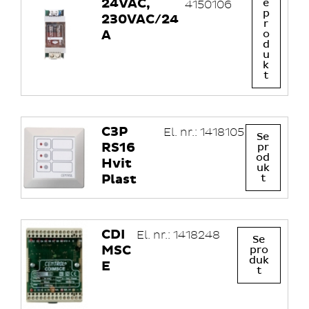
24VAC,
e
4150106
p
230VAC/24
r
A
o
d
u
k
t
C3P
El. nr.: 1418105
Se
RS16
pr
od
Hvit
uk
Plast
t
CDI
El. nr.: 1418248
Se
MSC
pro
duk
E
t