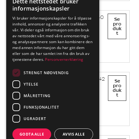
Celine
El. nr.: 1403840
Se
6 Alu
pro
duk
t
Celine
El. nr.: 1403842
Se
8 Hvit
pro
duk
t