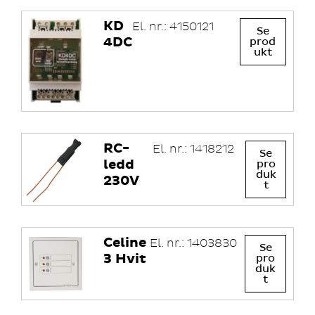
KD
El. nr.: 4150121
Se
4DC
prod
ukt
RC-
El. nr.: 1418212
Se
ledd
pro
duk
230V
t
Celine
El. nr.: 1403830
Se
3 Hvit
pro
duk
t