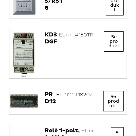
S/RS1
pro
duk
6
t
KD3
El. nr.: 4150111
Se
DGF
pro
dukt
PR
El. nr.: 1418207
Se
D12
prod
ukt
Relè 1-polt,
El. nr.:
S