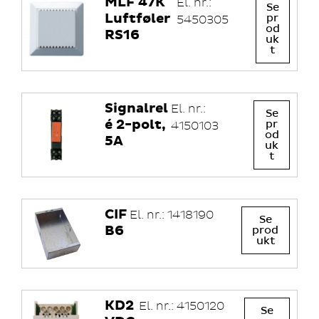
MLF 47K
El. nr.:
Se
Luftføler
pr
5450305
od
RS16
uk
t
Signalrel
El. nr.:
Se
é 2-polt,
pr
4150103
od
5A
uk
t
CIF
El. nr.: 1418190
Se
B6
prod
ukt
×
Dette nettstedet bruker
informasjonskapsler
KD2
El. nr.: 4150120
Se