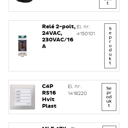
t
Relé 2-polt,
El. nr.:
S
24VAC,
e
4150101
p
230VAC/16
r
A
o
d
u
k
t
C4P
El. nr.:
Se
RS16
pr
1418220
od
Hvit
uk
Plast
t