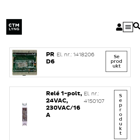
MLF-I
El. nr.:
Se
Uteføler
pr
5450399
od
stål
uk
t
PR
El. nr.: 1418206
Se
D6
prod
ukt
Relé 1-polt,
El. nr.:
S
24VAC,
e
4150107
p
230VAC/16
r
A
o
d
u
k
t