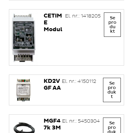
CETIM
El. nr.: 1418205
Se
E
pro
du
Modul
kt
KD2V
El. nr.: 4150112
Se
GF AA
pro
duk
t
MGF4
El. nr.: 5450304
Se
7k 3M
pro
duk