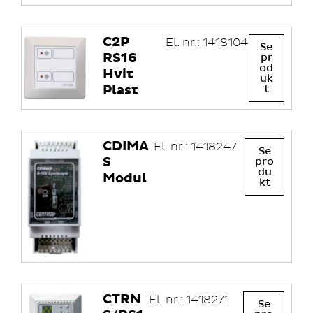
C2P
El. nr.: 1418104
Se
RS16
pr
od
Hvit
uk
Plast
t
CDIMA
El. nr.: 1418247
Se
S
pro
du
Modul
kt
CTRN
El. nr.: 1418271
Se