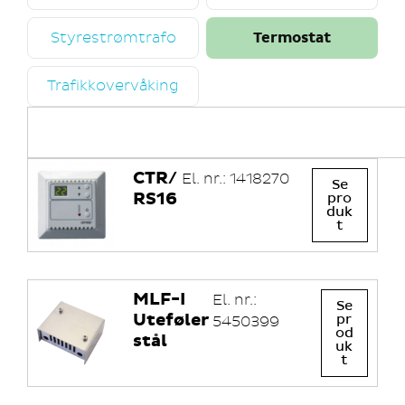
Styrestrømtrafo
Termostat
Trafikkovervåking
CTR/
El. nr.: 1418270
Se
RS16
pro
duk
t
MLF-I
El. nr.:
Se
Uteføler
pr
5450399
od
stål
uk
t