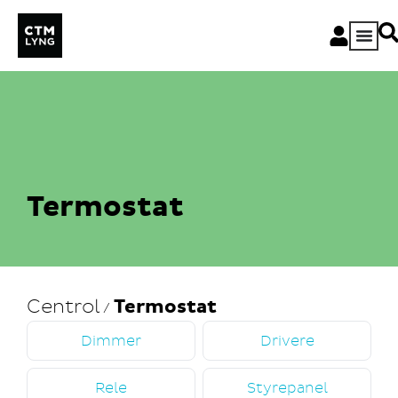
Termostat
Centrol
Termostat
/
Dimmer
Drivere
Rele
Styrepanel