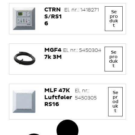
CTRN
El. nr.: 1418271
Se
S/RS1
pro
duk
6
t
MGF4
El. nr.: 5450304
Se
7k 3M
pro
duk
t
MLF 47K
El. nr.:
Se
Luftføler
pr
5450305
od
RS16
uk
t