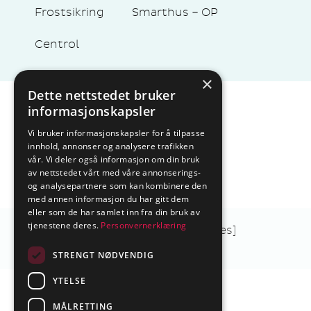
Frostsikring
Smarthus – OP
Centrol
×
Dette nettstedet bruker
informasjonskapsler
Sentralbord tlf.
74 85 55 10
Epost:
marked@ctmlyng.no
Vi bruker informasjonskapsler for å tilpasse
innhold, annonser og analysere trafikken
Org.nr.: NO 936 285 244 MVA
vår. Vi deler også informasjon om din bruk
av nettstedet vårt med våre annonserings-
og analysepartnere som kan kombinere den
med annen informasjon du har gitt dem
eller som de har samlet inn fra din bruk av
tjenestene deres.
Personvernerklæring
[Personvern]
[Kjøpsvilkår]
[Cookies]
[Åpenhetsloven]
STRENGT NØDVENDIG
YTELSE
MÅLRETTING