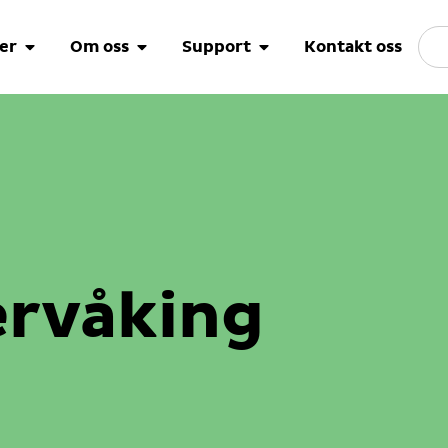
er
Om oss
Support
Kontakt oss
ervåking