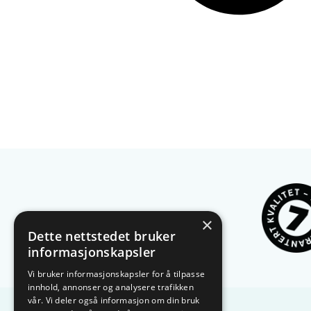
×
Dette nettstedet bruker
informasjonskapsler
Vi bruker informasjonskapsler for å tilpasse
innhold, annonser og analysere trafikken
vår. Vi deler også informasjon om din bruk