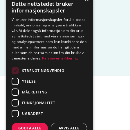
Dette nettstedet bruker
KAMPANJE
Komfyrvakt
informasjonskapsler
Vi bruker informasjonskapsler for å tilpasse
Belysning
Lysstyring
innhold, annonser og analysere trafikken
vår. Vi deler også informasjon om din bruk
Varmestyring
Vannstopp
av nettstedet vårt med våre annonserings-
og analysepartnere som kan kombinere den
Frostsikring
Smarthus – OP
med annen informasjon du har gitt dem
eller som de har samlet inn fra din bruk av
tjenestene deres.
Personvernerklæring
Centrol
STRENGT NØDVENDIG
YTELSE
Sentralbord tlf.
74 85 55 10
MÅLRETTING
Epost:
marked@ctmlyng.no
FUNKSJONALITET
Org.nr.: NO 936 285 244 MVA
UGRADERT
GODTA ALLE
AVVIS ALLE