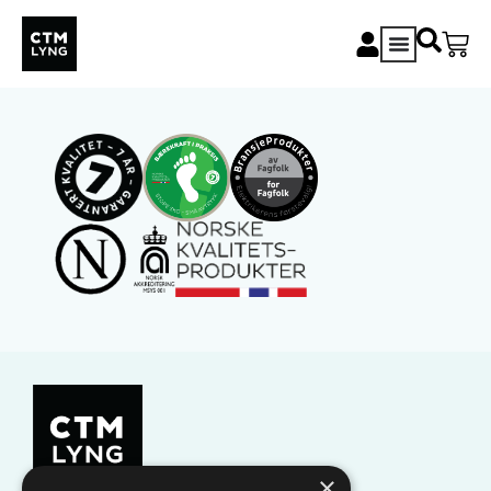
Jan Inge Alseth
×