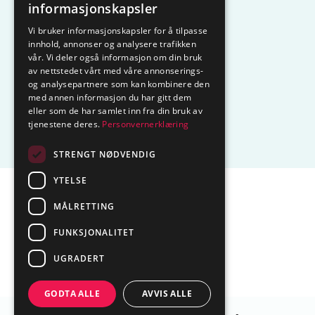
KAMPANJE
Komfyrvakt
informasjonskapsler
Vi bruker informasjonskapsler for å tilpasse
Belysning
Lysstyring
innhold, annonser og analysere trafikken
vår. Vi deler også informasjon om din bruk
Varmestyring
Vannstopp
av nettstedet vårt med våre annonserings-
og analysepartnere som kan kombinere den
med annen informasjon du har gitt dem
Frostsikring
Smarthus – OP
eller som de har samlet inn fra din bruk av
tjenestene deres.
Personvernerklæring
Centrol
STRENGT NØDVENDIG
YTELSE
Sentralbord tlf.
74 85 55 10
MÅLRETTING
Epost:
marked@ctmlyng.no
FUNKSJONALITET
Org.nr.: NO 936 285 244 MVA
UGRADERT
GODTA ALLE
AVVIS ALLE