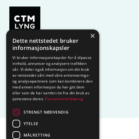
×
Dette nettstedet bruker
KAMPANJE
Komfyrvakt
informasjonskapsler
Vi bruker informasjonskapsler for å tilpasse
Belysning
Lysstyring
innhold, annonser og analysere trafikken
vår. Vi deler også informasjon om din bruk
Varmestyring
Vannstopp
av nettstedet vårt med våre annonserings-
og analysepartnere som kan kombinere den
med annen informasjon du har gitt dem
Frostsikring
Smarthus – OP
eller som de har samlet inn fra din bruk av
tjenestene deres.
Personvernerklæring
Centrol
STRENGT NØDVENDIG
YTELSE
Sentralbord tlf.
74 85 55 10
MÅLRETTING