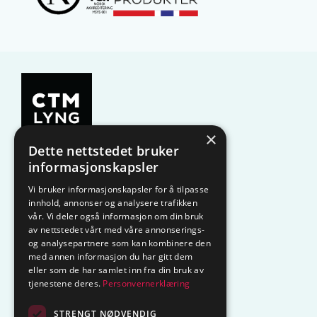
×
Dette nettstedet bruker
KAMPANJE
Komfyrvakt
informasjonskapsler
Vi bruker informasjonskapsler for å tilpasse
Belysning
Lysstyring
innhold, annonser og analysere trafikken
vår. Vi deler også informasjon om din bruk
Varmestyring
Vannstopp
av nettstedet vårt med våre annonserings-
og analysepartnere som kan kombinere den
med annen informasjon du har gitt dem
Frostsikring
Smarthus – OP
eller som de har samlet inn fra din bruk av
tjenestene deres.
Personvernerklæring
Centrol
STRENGT NØDVENDIG