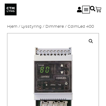
Hjem
/
Lysstyring
/
Dimmere
/ CdimLed 400