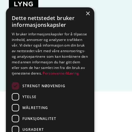
×
Dette nettstedet bruker
KAMPANJE
Komfyrvakt
informasjonskapsler
Vi bruker informasjonskapsler for å tilpasse
Belysning
Lysstyring
innhold, annonser og analysere trafikken
vår. Vi deler også informasjon om din bruk
Varmestyring
Vannstopp
av nettstedet vårt med våre annonserings-
og analysepartnere som kan kombinere den
Frostsikring
Smarthus – OP
med annen informasjon du har gitt dem
eller som de har samlet inn fra din bruk av
tjenestene deres.
Personvernerklæring
Centrol
STRENGT NØDVENDIG
YTELSE
Sentralbord tlf.
74 85 55 10
MÅLRETTING
Epost:
marked@ctmlyng.no
FUNKSJONALITET
Org.nr.: NO 936 285 244 MVA
UGRADERT