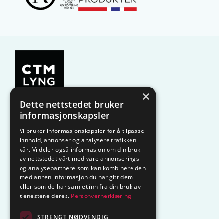
×
Dette nettstedet bruker
KAMPANJE
Komfyrvakt
informasjonskapsler
Vi bruker informasjonskapsler for å tilpasse
Belysning
Lysstyring
innhold, annonser og analysere trafikken
vår. Vi deler også informasjon om din bruk
Varmestyring
Vannstopp
av nettstedet vårt med våre annonserings-
og analysepartnere som kan kombinere den
med annen informasjon du har gitt dem
Frostsikring
Smarthus – OP
eller som de har samlet inn fra din bruk av
tjenestene deres.
Personvernerklæring
Centrol
STRENGT NØDVENDIG