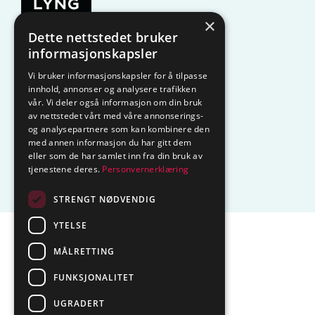
×
Dette nettstedet bruker
KAMPANJE
Komfyrvakt
informasjonskapsler
Vi bruker informasjonskapsler for å tilpasse
Belysning
Lysstyring
innhold, annonser og analysere trafikken
vår. Vi deler også informasjon om din bruk
Varmestyring
Vannstopp
av nettstedet vårt med våre annonserings-
og analysepartnere som kan kombinere den
Frostsikring
Smarthus – OP
med annen informasjon du har gitt dem
eller som de har samlet inn fra din bruk av
tjenestene deres.
Personvernerklæring
Centrol
STRENGT NØDVENDIG
YTELSE
Sentralbord tlf.
74 85 55 10
MÅLRETTING
Epost:
marked@ctmlyng.no
FUNKSJONALITET
Org.nr.: NO 936 285 244 MVA
UGRADERT