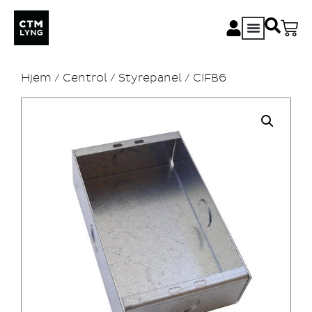
Hjem
/
Centrol
/
Styrepanel
/ CIFB6