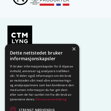
×
Dette nettstedet bruker
KAMPANJE
Komfyrvakt
informasjonskapsler
Vi bruker informasjonskapsler for å tilpasse
Belysning
Lysstyring
innhold, annonser og analysere trafikken
vår. Vi deler også informasjon om din bruk
Varmestyring
Vannstopp
av nettstedet vårt med våre annonserings-
og analysepartnere som kan kombinere den
med annen informasjon du har gitt dem
Frostsikring
Smarthus – OP
eller som de har samlet inn fra din bruk av
tjenestene deres.
Personvernerklæring
Centrol
STRENGT NØDVENDIG