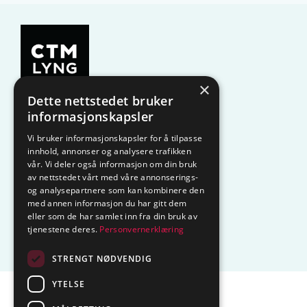
×
Dette nettstedet bruker
KAMPANJE
Komfyrvakt
informasjonskapsler
Vi bruker informasjonskapsler for å tilpasse
Belysning
Lysstyring
innhold, annonser og analysere trafikken
vår. Vi deler også informasjon om din bruk
Varmestyring
Vannstopp
av nettstedet vårt med våre annonserings-
og analysepartnere som kan kombinere den
Frostsikring
Smarthus – OP
med annen informasjon du har gitt dem
eller som de har samlet inn fra din bruk av
tjenestene deres.
Personvernerklæring
Centrol
STRENGT NØDVENDIG
YTELSE
Sentralbord tlf.
74 85 55 10