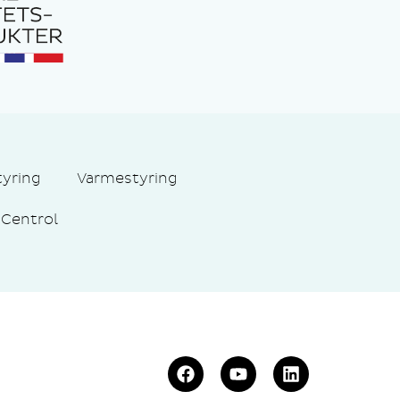
tyring
Varmestyring
Centrol