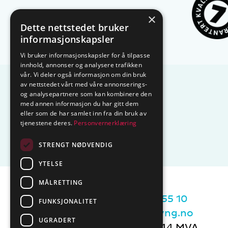
×
Dette nettstedet bruker
informasjonskapsler
Vi bruker informasjonskapsler for å tilpasse
innhold, annonser og analysere trafikken
vår. Vi deler også informasjon om din bruk
av nettstedet vårt med våre annonserings-
og analysepartnere som kan kombinere den
med annen informasjon du har gitt dem
eller som de har samlet inn fra din bruk av
tjenestene deres.
Personvernerklæring
STRENGT NØDVENDIG
YTELSE
MÅLRETTING
Sentralbord tlf.
74 85 55 10
FUNKSJONALITET
Epost:
marked@ctmlyng.no
UGRADERT
Org.nr.: NO 936 285 244 MVA