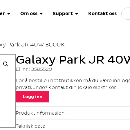
er
Om oss
Support
Kontakt oss
axy Park JR 40W 3000K
Galaxy Park JR 4
El. nr.: 3585520
For å bestille i nettbutikken må du være innlo
privatkunde? Kontakt din lokale elektriker.
Logg inn
Produktinformasjon
Teknisk data