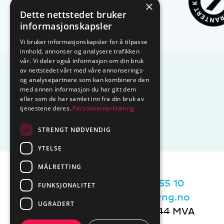
×
Dette nettstedet bruker
informasjonskapsler
Vi bruker informasjonskapsler for å tilpasse
innhold, annonser og analysere trafikken
vår. Vi deler også informasjon om din bruk
av nettstedet vårt med våre annonserings-
og analysepartnere som kan kombinere den
med annen informasjon du har gitt dem
eller som de har samlet inn fra din bruk av
tjenestene deres.
Personvernerklæring
STRENGT NØDVENDIG
YTELSE
MÅLRETTING
Sentralbord tlf.
74 85 55 10
FUNKSJONALITET
Epost:
marked@ctmlyng.no
UGRADERT
Org.nr.: NO 936 285 244 MVA