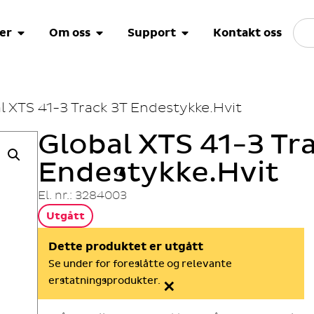
er
Om oss
Support
Kontakt oss
l XTS 41-3 Track 3T Endestykke.Hvit
Global XTS 41-3 Tr
Endestykke.Hvit
El. nr.: 3284003
Utgått
Dette produktet er utgått
Se under for foreslåtte og relevante
×
erstatningsprodukter.