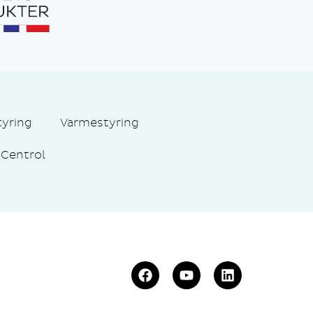
tyring
Varmestyring
Centrol