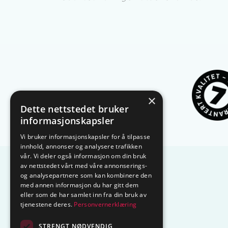
×
Dette nettstedet bruker
informasjonskapsler
Vi bruker informasjonskapsler for å tilpasse
innhold, annonser og analysere trafikken
vår. Vi deler også informasjon om din bruk
av nettstedet vårt med våre annonserings-
og analysepartnere som kan kombinere den
med annen informasjon du har gitt dem
eller som de har samlet inn fra din bruk av
tjenestene deres.
Personvernerklæring
STRENGT NØDVENDIG