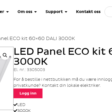
er
Om oss
Support
Kontakt oss
anel ECO kit 60×60 DALI 3000K
LED Panel ECO kit
3000K
El. nr.: 3305003
For å bestille i nettbutikken må du være innlo
privatkunde? Kontakt din lokale elektriker.
Logg inn
LED
3000K