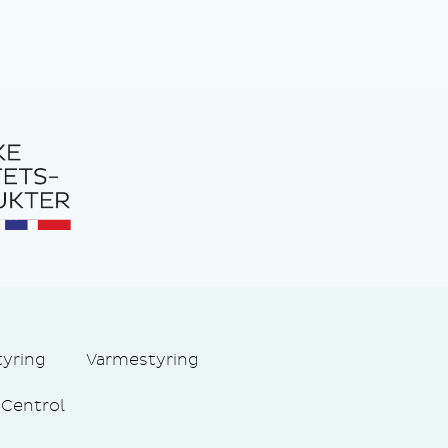
tyring
Varmestyring
Centrol