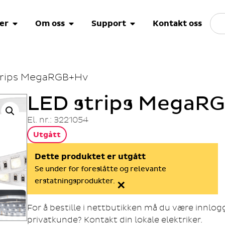
er
Om oss
Support
Kontakt oss
trips MegaRGB+Hv
LED strips MegaR
El. nr.: 3221054
Utgått
Dette produktet er utgått
Se under for foreslåtte og relevante
×
erstatningsprodukter.
For å bestille i nettbutikken må du være innlo
privatkunde? Kontakt din lokale elektriker.