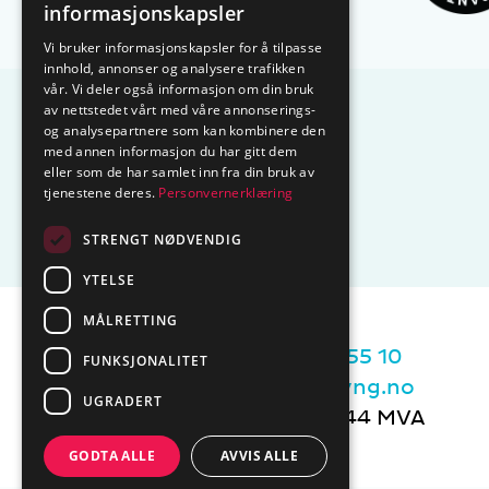
informasjonskapsler
Vi bruker informasjonskapsler for å tilpasse
innhold, annonser og analysere trafikken
vår. Vi deler også informasjon om din bruk
av nettstedet vårt med våre annonserings-
og analysepartnere som kan kombinere den
med annen informasjon du har gitt dem
eller som de har samlet inn fra din bruk av
tjenestene deres.
Personvernerklæring
STRENGT NØDVENDIG
YTELSE
MÅLRETTING
Sentralbord tlf.
74 85 55 10
FUNKSJONALITET
Epost:
marked@ctmlyng.no
UGRADERT
Org.nr.: NO 936 285 244 MVA
GODTA ALLE
AVVIS ALLE