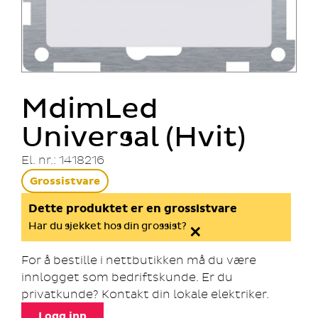
MdimLed
Universal (Hvit)
El. nr.: 1418216
Grossistvare
Dette produktet er en grossistvare
×
Har du sjekket hos din grossist?
For å bestille i nettbutikken må du være
innlogget som bedriftskunde. Er du
privatkunde? Kontakt din lokale elektriker.
Logg inn