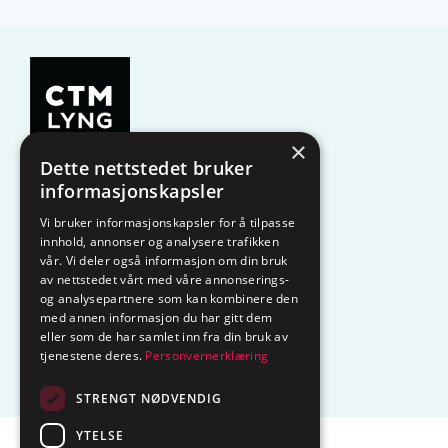
×
Dette nettstedet bruker
KAMPANJE
Komfyrvakt
informasjonskapsler
Vi bruker informasjonskapsler for å tilpasse
Belysning
Lysstyring
innhold, annonser og analysere trafikken
vår. Vi deler også informasjon om din bruk
Varmestyring
Vannstopp
av nettstedet vårt med våre annonserings-
og analysepartnere som kan kombinere den
Frostsikring
Smarthus – OP
med annen informasjon du har gitt dem
eller som de har samlet inn fra din bruk av
tjenestene deres.
Personvernerklæring
Centrol
STRENGT NØDVENDIG
YTELSE