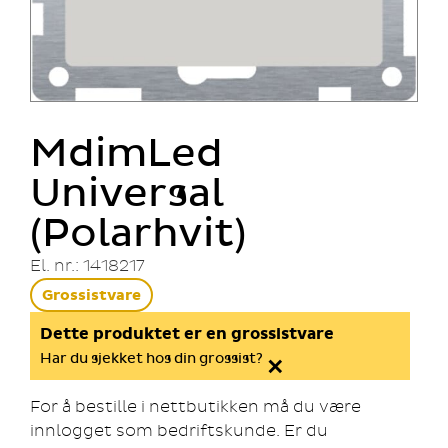
MdimLed
Universal
(Polarhvit)
El. nr.: 1418217
Grossistvare
Dette produktet er en grossistvare
×
Har du sjekket hos din grossist?
For å bestille i nettbutikken må du være
innlogget som bedriftskunde. Er du