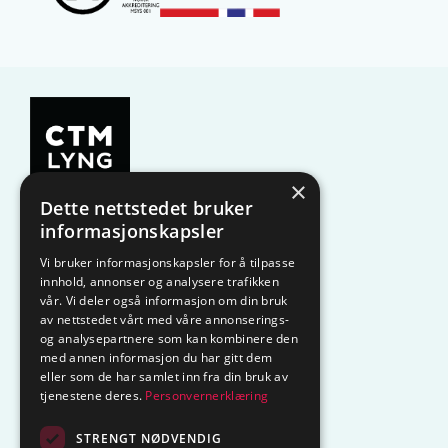
×
Dette nettstedet bruker
KAMPANJE
Komfyrvakt
informasjonskapsler
Vi bruker informasjonskapsler for å tilpasse
Belysning
Lysstyring
innhold, annonser og analysere trafikken
vår. Vi deler også informasjon om din bruk
Varmestyring
Vannstopp
av nettstedet vårt med våre annonserings-
og analysepartnere som kan kombinere den
Frostsikring
Smarthus – OP
med annen informasjon du har gitt dem
eller som de har samlet inn fra din bruk av
tjenestene deres.
Personvernerklæring
Centrol
STRENGT NØDVENDIG