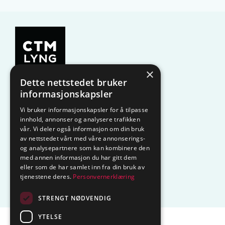
×
Dette nettstedet bruker
KAMPANJE
Komfyrvakt
informasjonskapsler
Vi bruker informasjonskapsler for å tilpasse
Belysning
Lysstyring
innhold, annonser og analysere trafikken
vår. Vi deler også informasjon om din bruk
Varmestyring
Vannstopp
av nettstedet vårt med våre annonserings-
og analysepartnere som kan kombinere den
Frostsikring
Smarthus – OP
med annen informasjon du har gitt dem
eller som de har samlet inn fra din bruk av
tjenestene deres.
Personvernerklæring
Centrol
STRENGT NØDVENDIG
YTELSE