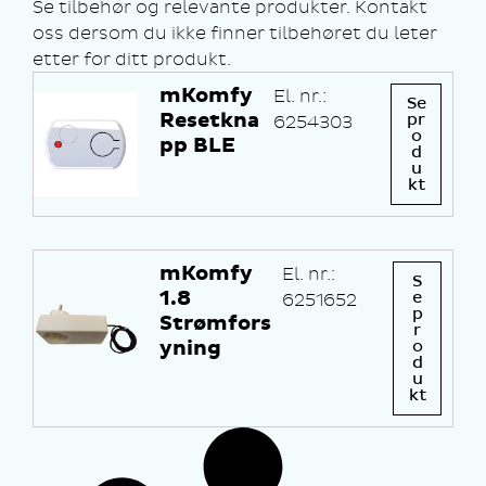
Se tilbehør og relevante produkter. Kontakt
oss dersom du ikke finner tilbehøret du leter
etter for ditt produkt.
mKomfy
El. nr.:
Se
Resetkna
pr
6254303
o
pp BLE
d
u
kt
mKomfy
El. nr.:
S
1.8
e
6251652
p
Strømfors
r
yning
o
d
u
kt