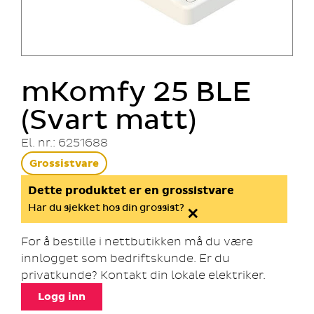
mKomfy 25 BLE
(Svart matt)
El. nr.: 6251688
Grossistvare
Dette produktet er en grossistvare
×
Har du sjekket hos din grossist?
For å bestille i nettbutikken må du være
innlogget som bedriftskunde. Er du
privatkunde? Kontakt din lokale elektriker.
Logg inn