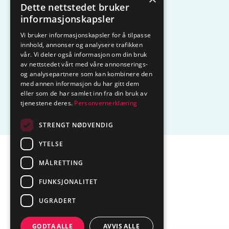
Dette nettstedet bruker
KAMPANJE
Komfyrvakt
informasjonskapsler
Vi bruker informasjonskapsler for å tilpasse
Belysning
Lysstyring
innhold, annonser og analysere trafikken
vår. Vi deler også informasjon om din bruk
Varmestyring
Vannstopp
av nettstedet vårt med våre annonserings-
og analysepartnere som kan kombinere den
Frostsikring
Smarthus – OP
med annen informasjon du har gitt dem
eller som de har samlet inn fra din bruk av
tjenestene deres.
Personvernerklæring
Centrol
STRENGT NØDVENDIG
YTELSE
Sentralbord tlf.
74 85 55 10
MÅLRETTING
Epost:
marked@ctmlyng.no
FUNKSJONALITET
Org.nr.: NO 936 285 244 MVA
UGRADERT
GODTA ALLE
AVVIS ALLE