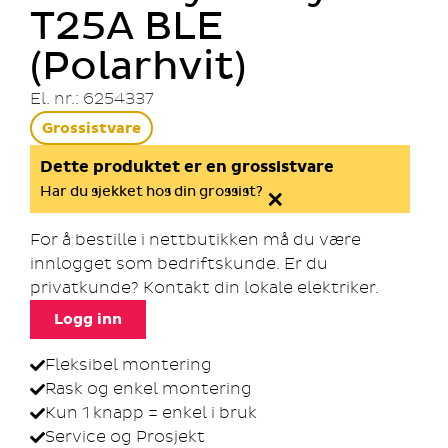
T25A BLE
(Polarhvit)
El. nr.: 6254337
Grossistvare
Dette produktet er en grossistvare
×
Har du sjekket hos din grossist?
For å bestille i nettbutikken må du være
innlogget som bedriftskunde. Er du
privatkunde? Kontakt din lokale elektriker.
Logg inn
Fleksibel montering
Rask og enkel montering
Kun 1 knapp = enkel i bruk
Service og Prosjekt