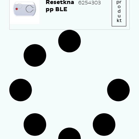
Resetkna
pr
6254303
o
pp BLE
d
u
kt