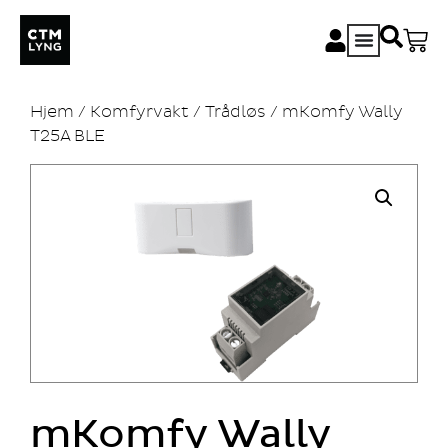
Hjem
/
Komfyrvakt
/
Trådløs
/ mKomfy Wally
T25A BLE
mKomfy Wally