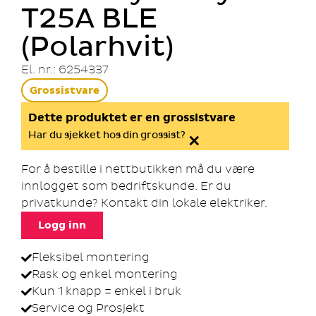
T25A BLE
(Polarhvit)
El. nr.: 6254337
Grossistvare
Dette produktet er en grossistvare
×
Har du sjekket hos din grossist?
For å bestille i nettbutikken må du være
innlogget som bedriftskunde. Er du
privatkunde? Kontakt din lokale elektriker.
Logg inn
Fleksibel montering
Rask og enkel montering
Kun 1 knapp = enkel i bruk
Service og Prosjekt