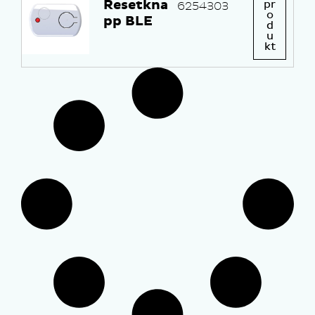
Resetkna
pr
6254303
o
pp BLE
d
u
kt