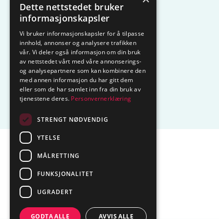
Dette nettstedet bruker
KAMPANJE
Komfyrvakt
informasjonskapsler
Vi bruker informasjonskapsler for å tilpasse
Belysning
Lysstyring
innhold, annonser og analysere trafikken
vår. Vi deler også informasjon om din bruk
Varmestyring
Vannstopp
av nettstedet vårt med våre annonserings-
og analysepartnere som kan kombinere den
Frostsikring
Smarthus – OP
med annen informasjon du har gitt dem
eller som de har samlet inn fra din bruk av
tjenestene deres.
Personvernerklæring
Centrol
STRENGT NØDVENDIG
YTELSE
Sentralbord tlf.
74 85 55 10
MÅLRETTING
Epost:
marked@ctmlyng.no
FUNKSJONALITET
Org.nr.: NO 936 285 244 MVA
UGRADERT
GODTA ALLE
AVVIS ALLE