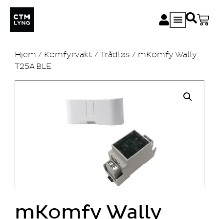
Hjem
/
Komfyrvakt
/
Trådløs
/ mKomfy Wally
T25A BLE
mKomfy Wally