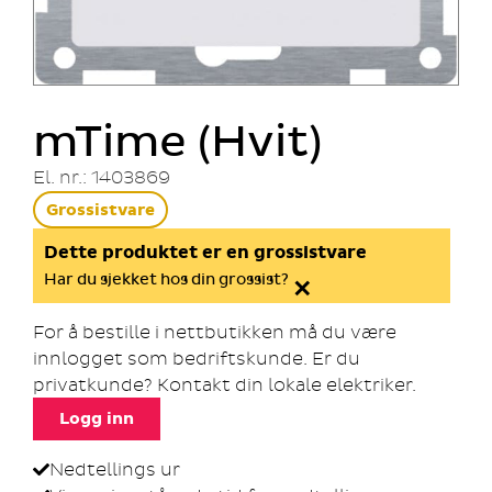
mTime (Hvit)
El. nr.: 1403869
Grossistvare
Dette produktet er en grossistvare
×
Har du sjekket hos din grossist?
For å bestille i nettbutikken må du være
innlogget som bedriftskunde. Er du
privatkunde? Kontakt din lokale elektriker.
Logg inn
Nedtellings ur