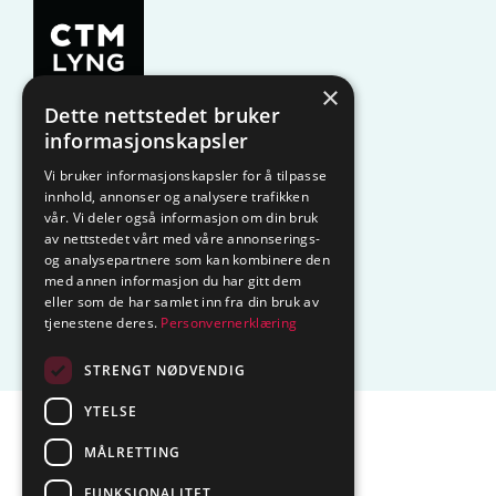
×
Dette nettstedet bruker
KAMPANJE
Komfyrvakt
informasjonskapsler
Vi bruker informasjonskapsler for å tilpasse
Belysning
Lysstyring
innhold, annonser og analysere trafikken
vår. Vi deler også informasjon om din bruk
Varmestyring
Vannstopp
av nettstedet vårt med våre annonserings-
og analysepartnere som kan kombinere den
Frostsikring
Smarthus – OP
med annen informasjon du har gitt dem
eller som de har samlet inn fra din bruk av
tjenestene deres.
Personvernerklæring
Centrol
STRENGT NØDVENDIG
YTELSE
Sentralbord tlf.
74 85 55 10
MÅLRETTING
Epost:
marked@ctmlyng.no
FUNKSJONALITET