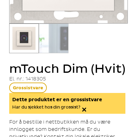
mTouch Dim (Hvit)
El. nr.: 1418305
Grossistvare
Dette produktet er en grossistvare
×
Har du sjekket hos din grossist?
For å bestille i nettbutikken må du være
innlogget som bedriftskunde. Er du
privatkunde? Kontakt din lokale elektriker.