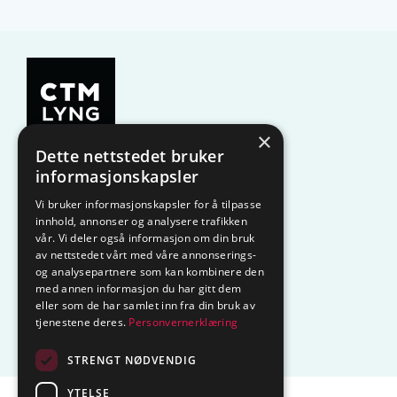
×
Dette nettstedet bruker
KAMPANJE
Komfyrvakt
informasjonskapsler
Vi bruker informasjonskapsler for å tilpasse
Belysning
Lysstyring
innhold, annonser og analysere trafikken
vår. Vi deler også informasjon om din bruk
Varmestyring
Vannstopp
av nettstedet vårt med våre annonserings-
og analysepartnere som kan kombinere den
Frostsikring
Smarthus – OP
med annen informasjon du har gitt dem
eller som de har samlet inn fra din bruk av
tjenestene deres.
Personvernerklæring
Centrol
STRENGT NØDVENDIG
YTELSE