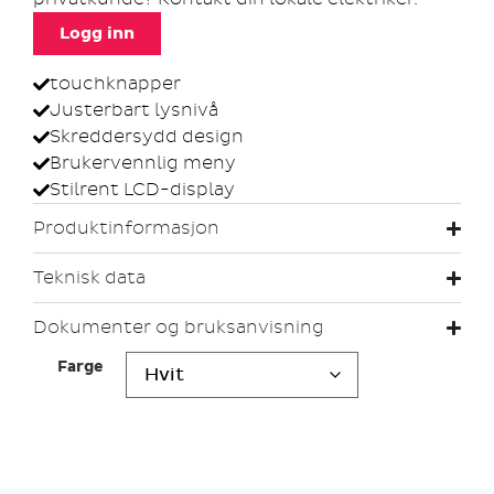
Logg inn
touchknapper
Justerbart lysnivå
Skreddersydd design
Brukervennlig meny
Stilrent LCD-display
Produktinformasjon
Teknisk data
Dokumenter og bruksanvisning
Farge