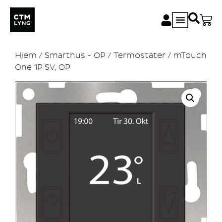
Hjem
/
Smarthus - OP
/
Termostater
/ mTouch
One 1P SV, OP