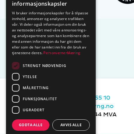
informasjonskapsler
Vi bruker informasjonskapsler for å tilpasse
innhold, annonser og analysere trafikken
vår. Vi deler også informasjon om din bruk
av nettstedet vårt med våre annonserings-
og analysepartnere som kan kombinere den
med annen informasjon du har gitt dem
eller som de har samlet inn fra din bruk av
tjenestene deres.
Personvernerklæring
STRENGT NØDVENDIG
YTELSE
MÅLRETTING
Sentralbord tlf.
74 85 55 10
FUNKSJONALITET
Epost:
marked@ctmlyng.no
UGRADERT
Org.nr.: NO 936 285 244 MVA
GODTA ALLE
AVVIS ALLE