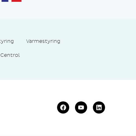
tyring
Varmestyring
Centrol