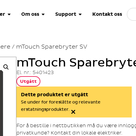
er
Om oss
Support
Kontakt oss
ere
/ mTouch Sparebryter SV
mTouch Sparebryt
El. nr.: 5401423
Utgått
Dette produktet er utgått
Se under for foreslåtte og relevante
×
erstatningsprodukter.
For å bestille i nettbutikken må du være innlo
privatkunde? Kontakt din lokale elektriker.