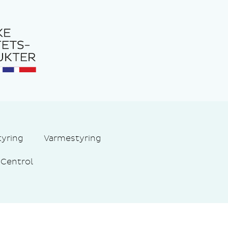
tyring
Varmestyring
Centrol