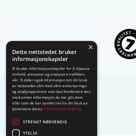
×
Dette nettstedet bruker
informasjonskapsler
Vi bruker informasjonskapsler for å tilpasse
innhold, annonser og analysere trafikken
vår. Vi deler også informasjon om din bruk
av nettstedet vårt med våre annonserings-
og analysepartnere som kan kombinere den
med annen informasjon du har gitt dem
eller som de har samlet inn fra din bruk av
tjenestene deres.
Personvernerklæring
STRENGT NØDVENDIG
YTELSE