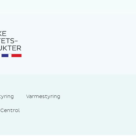
tyring
Varmestyring
Centrol