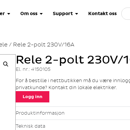
er
Om oss
Support
Kontakt oss
ele
/ Rele 2-polt 230V/16A
Rele 2-polt 230V/
El. nr.: 4150105
For å bestille i nettbutikken må du være innlo
privatkunde? Kontakt din lokale elektriker.
Logg inn
Produktinformasjon
Teknisk data