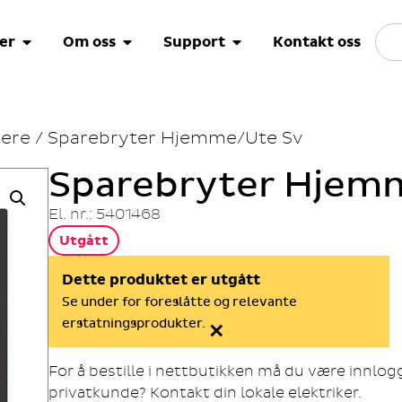
er
Om oss
Support
Kontakt oss
ere
/ Sparebryter Hjemme/Ute Sv
Sparebryter Hjem
El. nr.: 5401468
Utgått
Dette produktet er utgått
Se under for foreslåtte og relevante
×
erstatningsprodukter.
For å bestille i nettbutikken må du være innlo
privatkunde? Kontakt din lokale elektriker.