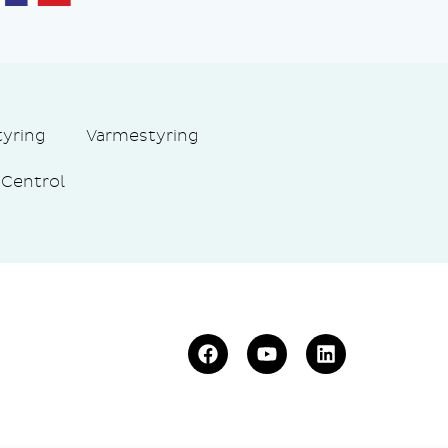
tyring
Varmestyring
Centrol