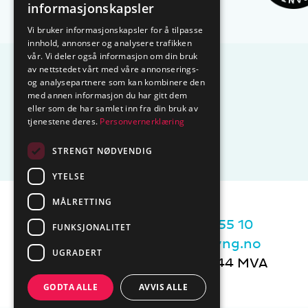
informasjonskapsler
Vi bruker informasjonskapsler for å tilpasse
innhold, annonser og analysere trafikken
vår. Vi deler også informasjon om din bruk
av nettstedet vårt med våre annonserings-
og analysepartnere som kan kombinere den
med annen informasjon du har gitt dem
eller som de har samlet inn fra din bruk av
tjenestene deres.
Personvernerklæring
STRENGT NØDVENDIG
YTELSE
MÅLRETTING
Sentralbord tlf.
74 85 55 10
FUNKSJONALITET
Epost:
marked@ctmlyng.no
UGRADERT
Org.nr.: NO 936 285 244 MVA
GODTA ALLE
AVVIS ALLE