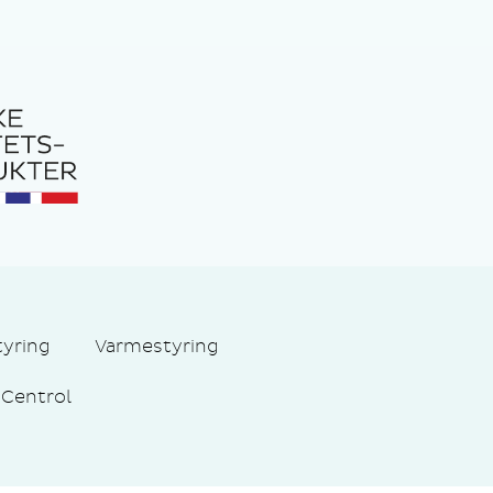
tyring
Varmestyring
Centrol