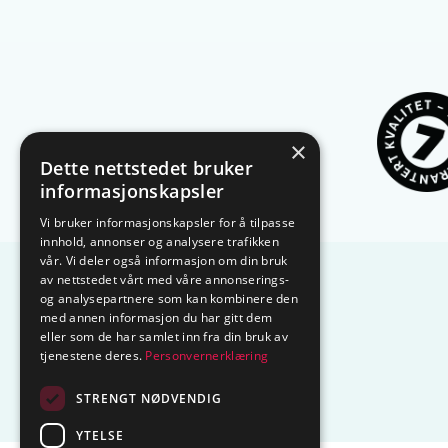
×
Dette nettstedet bruker
informasjonskapsler
Vi bruker informasjonskapsler for å tilpasse
innhold, annonser og analysere trafikken
vår. Vi deler også informasjon om din bruk
av nettstedet vårt med våre annonserings-
og analysepartnere som kan kombinere den
med annen informasjon du har gitt dem
eller som de har samlet inn fra din bruk av
tjenestene deres.
Personvernerklæring
STRENGT NØDVENDIG
YTELSE