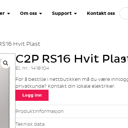
er
Om oss
Support
Kontakt oss
RS16 Hvit Plast
C2P RS16 Hvit Plas
El. nr.: 1418104
For å bestille i nettbutikken må du være innlo
privatkunde? Kontakt din lokale elektriker.
Logg inn
Produktinformasjon
Teknisk data