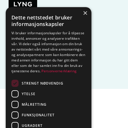
×
Dette nettstedet bruker
KAMPANJE
Komfyrvakt
informasjonskapsler
Vi bruker informasjonskapsler for å tilpasse
Belysning
Lysstyring
innhold, annonser og analysere trafikken
vår. Vi deler også informasjon om din bruk
Varmestyring
Vannstopp
av nettstedet vårt med våre annonserings-
og analysepartnere som kan kombinere den
Frostsikring
Smarthus – OP
med annen informasjon du har gitt dem
eller som de har samlet inn fra din bruk av
tjenestene deres.
Personvernerklæring
Centrol
STRENGT NØDVENDIG
YTELSE
Sentralbord tlf.
74 85 55 10
MÅLRETTING
Epost:
marked@ctmlyng.no
FUNKSJONALITET
Org.nr.: NO 936 285 244 MVA
UGRADERT