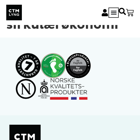
CTM Lyng og
sirkulærøkonomi