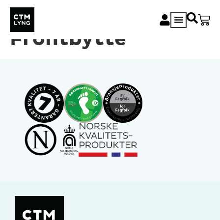
mTouch Dim –
Frontbytte