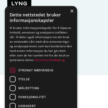
×
Dette nettstedet bruker
KAMPANJE
Komfyrvakt
informasjonskapsler
Vi bruker informasjonskapsler for å tilpasse
Belysning
Lysstyring
innhold, annonser og analysere trafikken
vår. Vi deler også informasjon om din bruk
Varmestyring
Vannstopp
av nettstedet vårt med våre annonserings-
og analysepartnere som kan kombinere den
Frostsikring
Smarthus – OP
med annen informasjon du har gitt dem
eller som de har samlet inn fra din bruk av
tjenestene deres.
Personvernerklæring
Centrol
STRENGT NØDVENDIG
YTELSE
Sentralbord tlf.
74 85 55 10
MÅLRETTING
Epost:
marked@ctmlyng.no
FUNKSJONALITET
Org.nr.: NO 936 285 244 MVA
UGRADERT