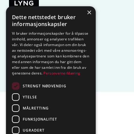
×
Dette nettstedet bruker
KAMPANJE
Komfyrvakt
informasjonskapsler
Vi bruker informasjonskapsler for å tilpasse
Belysning
Lysstyring
innhold, annonser og analysere trafikken
vår. Vi deler også informasjon om din bruk
Varmestyring
Vannstopp
av nettstedet vårt med våre annonserings-
og analysepartnere som kan kombinere den
Frostsikring
Smarthus – OP
med annen informasjon du har gitt dem
eller som de har samlet inn fra din bruk av
tjenestene deres.
Personvernerklæring
Centrol
STRENGT NØDVENDIG
YTELSE
Sentralbord tlf.
74 85 55 10
MÅLRETTING
Epost:
marked@ctmlyng.no
FUNKSJONALITET
Org.nr.: NO 936 285 244 MVA
UGRADERT