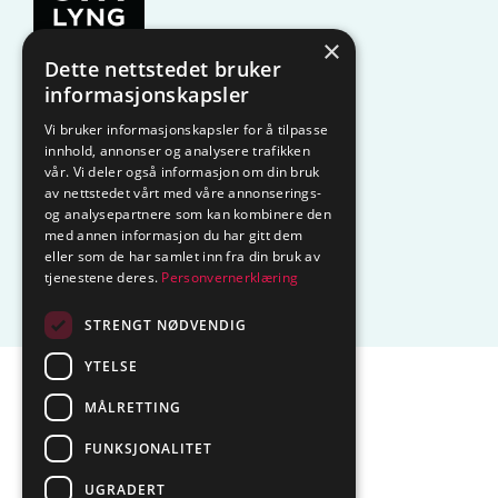
×
Dette nettstedet bruker
KAMPANJE
Komfyrvakt
informasjonskapsler
Vi bruker informasjonskapsler for å tilpasse
Belysning
Lysstyring
innhold, annonser og analysere trafikken
vår. Vi deler også informasjon om din bruk
Varmestyring
Vannstopp
av nettstedet vårt med våre annonserings-
og analysepartnere som kan kombinere den
Frostsikring
Smarthus – OP
med annen informasjon du har gitt dem
eller som de har samlet inn fra din bruk av
tjenestene deres.
Personvernerklæring
Centrol
STRENGT NØDVENDIG
YTELSE
Sentralbord tlf.
74 85 55 10
MÅLRETTING
Epost:
marked@ctmlyng.no
FUNKSJONALITET
Org.nr.: NO 936 285 244 MVA
UGRADERT