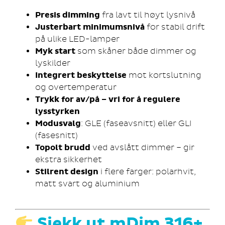
Presis dimming
fra lavt til høyt lysnivå
Justerbart minimumsnivå
for stabil drift
på ulike LED-lamper
Myk start
som skåner både dimmer og
lyskilder
Integrert beskyttelse
mot kortslutning
og overtemperatur
Trykk for av/på – vri for å regulere
lysstyrken
Modusvalg
: GLE (faseavsnitt) eller GLI
(fasesnitt)
Topolt brudd
ved avslått dimmer – gir
ekstra sikkerhet
Stilrent design
i flere farger: polarhvit,
matt svart og aluminium
Sjekk ut mDim 316+