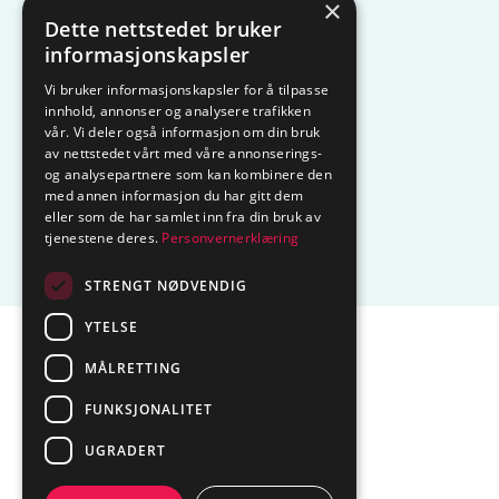
×
Dette nettstedet bruker
KAMPANJE
Komfyrvakt
informasjonskapsler
Vi bruker informasjonskapsler for å tilpasse
Belysning
Lysstyring
innhold, annonser og analysere trafikken
vår. Vi deler også informasjon om din bruk
Varmestyring
Vannstopp
av nettstedet vårt med våre annonserings-
og analysepartnere som kan kombinere den
Frostsikring
Smarthus – OP
med annen informasjon du har gitt dem
eller som de har samlet inn fra din bruk av
tjenestene deres.
Personvernerklæring
Centrol
STRENGT NØDVENDIG
YTELSE
Sentralbord tlf.
74 85 55 10
MÅLRETTING
Epost:
marked@ctmlyng.no
FUNKSJONALITET
Org.nr.: NO 936 285 244 MVA
UGRADERT